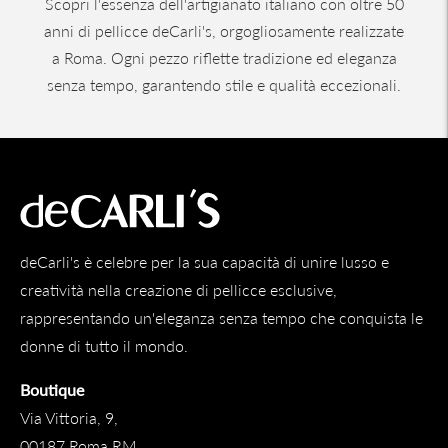
Scopri l'essenza dell'artigianato italiano con oltre 50
anni di pellicce deCarli's, orgogliosamente realizzate
a Roma. Ogni pezzo riflette tradizione ed eleganza
senza tempo, garantendo stile e qualità eccezionali.
deCarli's è celebre per la sua capacità di unire lusso e
creatività nella creazione di pellicce esclusive,
rappresentando un'eleganza senza tempo che conquista le
donne di tutto il mondo.
Boutique
Via Vittoria, 9,
00187 Roma RM