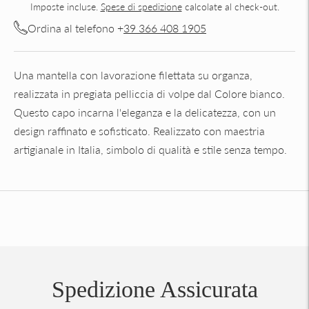
Imposte incluse.
Spese di spedizione
calcolate al check-out.
Ordina al telefono +
39 366 408 1905
Una mantella con lavorazione filettata su organza,
realizzata in pregiata pelliccia di volpe dal Colore bianco.
Questo capo incarna l'eleganza e la delicatezza, con un
design raffinato e sofisticato. Realizzato con maestria
artigianale in Italia, simbolo di qualità e stile senza tempo.
Aggiungere
un
prodotto
al
carrello...
Spedizione Assicurata