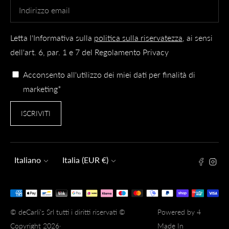
Letta l'Informativa sulla
politica sulla riservatezza
, ai sensi
dell'art. 6, par. 1 e 7 del Regolamento Privacy
Acconsento all'utilizzo dei miei dati per finalità di
marketing*
ISCRIVITI
Lingua
Valuta
Italiano
Italia (EUR €)
Metodi
di
© deCarli’s Srl tutti i diritti riservati ©
Powered by 4
pagamento
Copyright 2026·
Made In