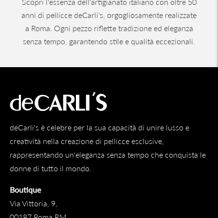
Scopri l'essenza dell'artigianato italiano con oltre 50
anni di pellicce deCarli's, orgogliosamente realizzate
a Roma. Ogni pezzo riflette tradizione ed eleganza
senza tempo, garantendo stile e qualità eccezionali.
deCarli's è celebre per la sua capacità di unire lusso e
creatività nella creazione di pellicce esclusive,
rappresentando un'eleganza senza tempo che conquista le
donne di tutto il mondo.
Boutique
Via Vittoria, 9,
00187 Roma RM