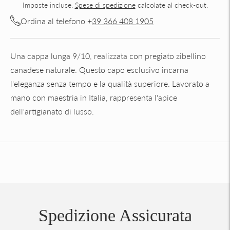
Imposte incluse.
Spese di spedizione
calcolate al check-out.
Ordina al telefono +
39 366 408 1905
Una cappa lunga 9/10, realizzata con pregiato zibellino
canadese naturale. Questo capo esclusivo incarna
l'eleganza senza tempo e la qualità superiore. Lavorato a
mano con maestria in Italia, rappresenta l'apice
dell'artigianato di lusso.
Aggiungere
un
prodotto
al
carrello...
Spedizione Assicurata