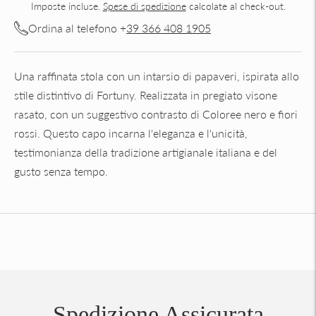
Imposte incluse.
Spese di spedizione
calcolate al check-out.
Ordina al telefono +
39 366 408 1905
Una raffinata stola con un intarsio di papaveri, ispirata allo
stile distintivo di Fortuny. Realizzata in pregiato visone
rasato, con un suggestivo contrasto di Coloree nero e fiori
rossi. Questo capo incarna l'eleganza e l'unicità,
testimonianza della tradizione artigianale italiana e del
gusto senza tempo.
Aggiungere
un
prodotto
al
carrello...
Spedizione Assicurata