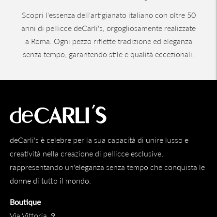
Scopri l'essenza dell'artigianato italiano con oltre 50
anni di pellicce deCarli's, orgogliosamente realizzate
a Roma. Ogni pezzo riflette tradizione ed eleganza
senza tempo, garantendo stile e qualità eccezionali.
deCarli's è celebre per la sua capacità di unire lusso e
creatività nella creazione di pellicce esclusive,
rappresentando un'eleganza senza tempo che conquista le
donne di tutto il mondo.
Boutique
Via Vittoria, 9,