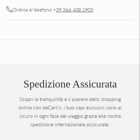
Ordina al telefono +
39 366 408 1905
Aggiungere
un
prodotto
al
carrello...
Spedizione Assicurata
Scopri la tranquillità e il piacere dello shopping
online con deCarli's: i tuoi capi esclusivi sono al
sicuro in ogni fase del viaggio grazie alla nostra
spedizione internazionale assicurata.