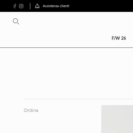
Assistenza clienti
SCON
F/W 26
Ordina