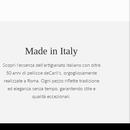
Made in Italy
Scopri l'essenza dell'artigianato italiano con oltre
50 anni di pellicce deCarli's, orgogliosamente
realizzate a Roma. Ogni pezzo riflette tradizione
ed eleganza senza tempo, garantendo stile e
qualità eccezionali.