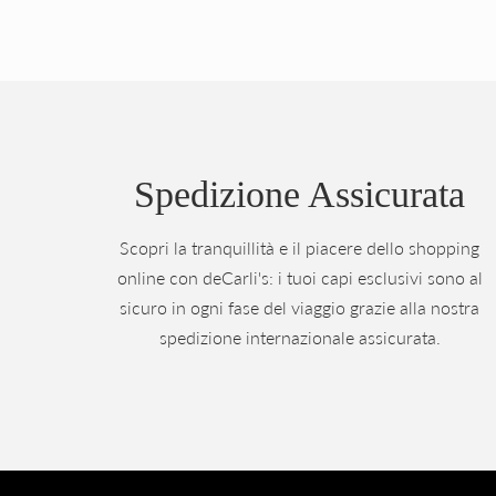
Spedizione Assicurata
Scopri la tranquillità e il piacere dello shopping
online con deCarli's: i tuoi capi esclusivi sono al
sicuro in ogni fase del viaggio grazie alla nostra
spedizione internazionale assicurata.