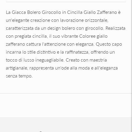
La Giacca Bolero Girocollo in Cincilla Giallo Zafferano è
un'elegante creazione con lavorazione orizzontale,
caratterizzata da un design bolero con girocollo. Realizzata
con pregiata cincilla, il suo vibrante Coloree giallo
zafferano cattura l'attenzione con eleganza. Questo capo
incarna lo stile distintivo e la raffinatezza, offrendo un
tocco di lusso ineguagliabile. Creato con maestria
artigianale, rappresenta un'ode alla moda e all'eleganza
senza tempo.
Aggiungere
un
prodotto
al
carrello...