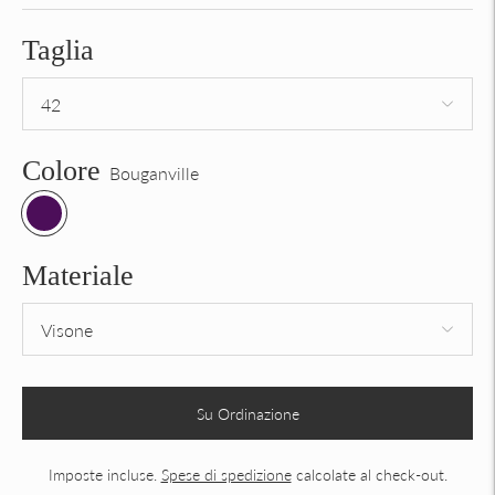
Taglia
Colore
Bouganville
Materiale
Su Ordinazione
Imposte incluse.
Spese di spedizione
calcolate al check-out.