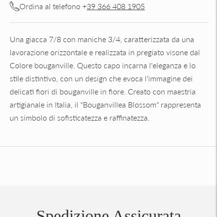
Ordina al telefono +
39 366 408 1905
Una giacca 7/8 con maniche 3/4, caratterizzata da una
lavorazione orizzontale e realizzata in pregiato visone dal
Colore bouganville. Questo capo incarna l'eleganza e lo
stile distintivo, con un design che evoca l'immagine dei
delicati fiori di bouganville in fiore. Creato con maestria
artigianale in Italia, il "Bouganvillea Blossom" rappresenta
un simbolo di sofisticatezza e raffinatezza.
Aggiungere
un
prodotto
al
carrello...
Spedizione Assicurata