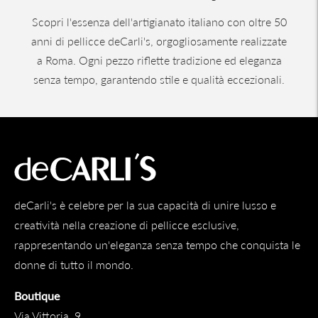
Scopri l'essenza dell'artigianato italiano con oltre 50
anni di pellicce deCarli's, orgogliosamente realizzate
a Roma. Ogni pezzo riflette tradizione ed eleganza
senza tempo, garantendo stile e qualità eccezionali.
deCarli's è celebre per la sua capacità di unire lusso e
creatività nella creazione di pellicce esclusive,
rappresentando un'eleganza senza tempo che conquista le
donne di tutto il mondo.
Boutique
Via Vittoria, 9,