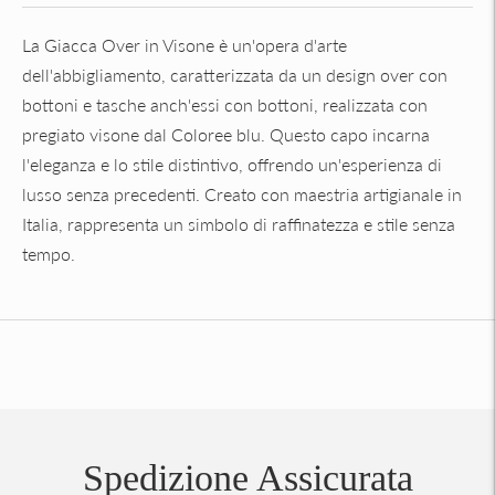
La Giacca Over in Visone è un'opera d'arte
dell'abbigliamento, caratterizzata da un design over con
bottoni e tasche anch'essi con bottoni, realizzata con
pregiato visone dal Coloree blu. Questo capo incarna
l'eleganza e lo stile distintivo, offrendo un'esperienza di
lusso senza precedenti. Creato con maestria artigianale in
Italia, rappresenta un simbolo di raffinatezza e stile senza
tempo.
Aggiungere
un
prodotto
al
carrello...
Spedizione Assicurata