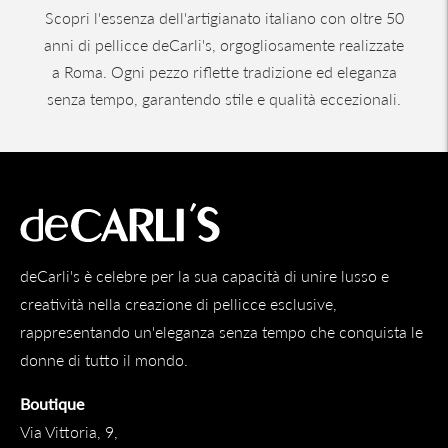
Scopri l'essenza dell'artigianato italiano con oltre 50
anni di pellicce deCarli's, orgogliosamente realizzate
a Roma. Ogni pezzo riflette tradizione ed eleganza
senza tempo, garantendo stile e qualità eccezionali.
deCarli's è celebre per la sua capacità di unire lusso e
creatività nella creazione di pellicce esclusive,
rappresentando un'eleganza senza tempo che conquista le
donne di tutto il mondo.
Boutique
Via Vittoria, 9,