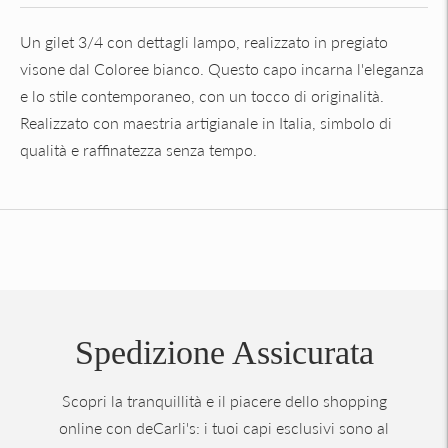
Un gilet 3/4 con dettagli lampo, realizzato in pregiato
visone dal Coloree bianco. Questo capo incarna l'eleganza
e lo stile contemporaneo, con un tocco di originalità.
Realizzato con maestria artigianale in Italia, simbolo di
qualità e raffinatezza senza tempo.
Aggiungere
un
prodotto
al
carrello...
Spedizione Assicurata
Scopri la tranquillità e il piacere dello shopping
online con deCarli's: i tuoi capi esclusivi sono al