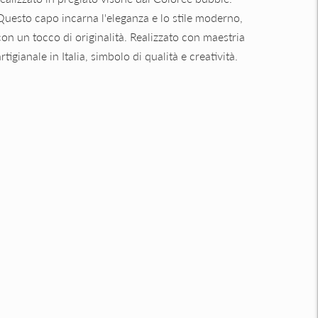
Questo capo incarna l'eleganza e lo stile moderno,
con un tocco di originalità. Realizzato con maestria
rtigianale in Italia, simbolo di qualità e creatività.
Aggiungere
un
prodotto
l
arrello...