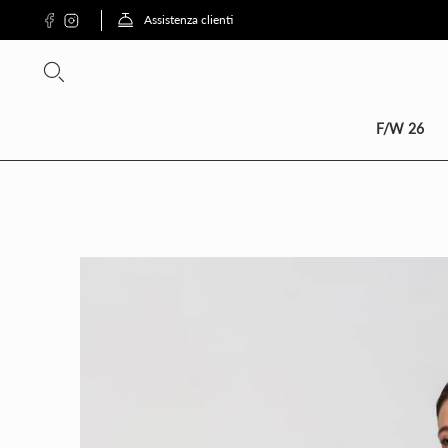
Assistenza clienti
SCON
F/W 26