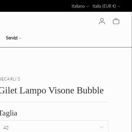
Lingua
Valuta
Italiano
Italia (EUR €)
LLO
Servizi
DECARLI'S
Gilet Lampo Visone Bubble
Taglia