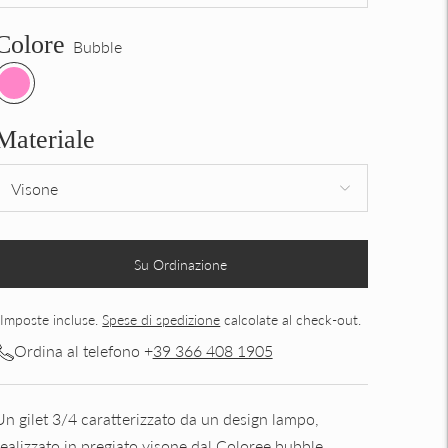
Colore
Bubble
Materiale
Su Ordinazione
Imposte incluse.
Spese di spedizione
calcolate al check-out.
Ordina al telefono +
39 366 408 1905
Un gilet 3/4 caratterizzato da un design lampo,
realizzato in pregiato visone dal Coloree bubble.