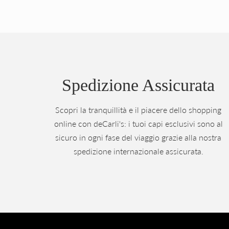
Spedizione Assicurata
Scopri la tranquillità e il piacere dello shopping
online con deCarli's: i tuoi capi esclusivi sono al
sicuro in ogni fase del viaggio grazie alla nostra
spedizione internazionale assicurata.