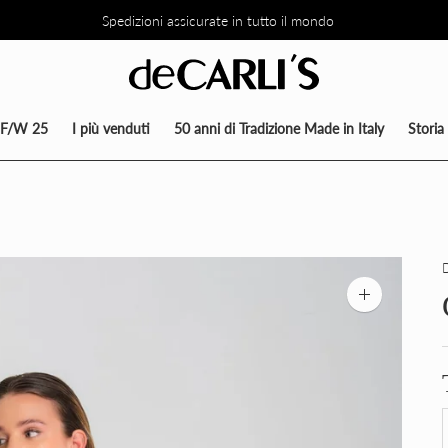
Spedizioni assicurate in tutto il mondo
TO DEL 30% SU TUTTA LA COLLEZIONE DIRETTAMENTE NEL CARRE
F/W 25
I più venduti
50 anni di Tradizione Made in Italy
Storia
Zoom
immagine