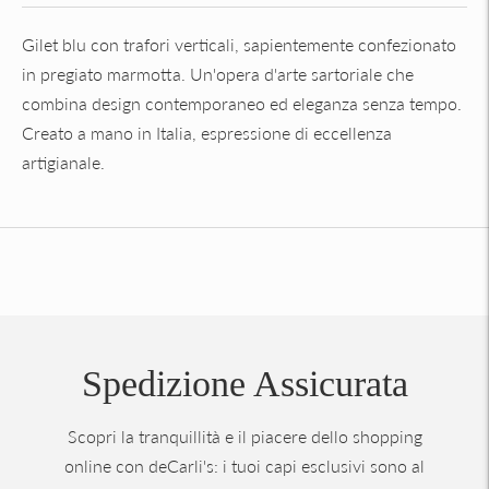
Gilet blu con trafori verticali, sapientemente confezionato
in pregiato marmotta. Un'opera d'arte sartoriale che
combina design contemporaneo ed eleganza senza tempo.
Creato a mano in Italia, espressione di eccellenza
artigianale.
Aggiungere
un
prodotto
al
carrello...
Spedizione Assicurata
Scopri la tranquillità e il piacere dello shopping
online con deCarli's: i tuoi capi esclusivi sono al