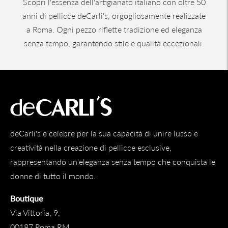
Scopri l'essenza dell'artigianato italiano con oltre 50
anni di pellicce deCarli's, orgogliosamente realizzate
a Roma. Ogni pezzo riflette tradizione ed eleganza
senza tempo, garantendo stile e qualità eccezionali.
deCarli's è celebre per la sua capacità di unire lusso e
creatività nella creazione di pellicce esclusive,
rappresentando un'eleganza senza tempo che conquista le
donne di tutto il mondo.
Boutique
Via Vittoria, 9,
00187 Roma RM