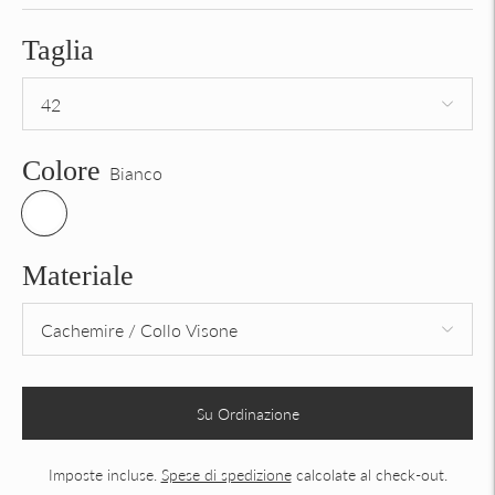
Taglia
Colore
Bianco
Materiale
Su Ordinazione
Imposte incluse.
Spese di spedizione
calcolate al check-out.