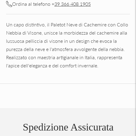
Ordina al telefono +
39 366 408 1905
Un capo distintivo, il Paletot Neve di Cachemire con Collo
Nebbia di Visone, unisce la morbidezza del cachemire alla
lussuosa pelliccia di visone in un design che evoca la
purezza della neve e l'atmosfera avvolgente della nebbia.
Realizzato con maestria artigianale in Italia, rappresenta
l'apice dell'eleganza e del comfort invernale.
Aggiungere
un
prodotto
al
carrello...
Spedizione Assicurata